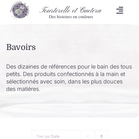
Passer
au
Toggl
contenu
Naviga
Accueil
Bavoirs
L’heure du bain
Lingettes
Des dizaines de références pour le bain des tous
petits. Des produits confectionnés à la main et
sélectionnés avec soin, dans les plus douces
Bavoirs
des matières.
Malle aux trésors
Set de table/Essuie-tout
Trier par
Date