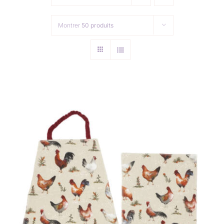
Collection de Noël
Montrer
50 produits
Qui suis-je ?
Nous contacter
Panier