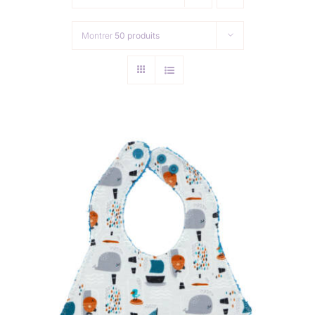
Collection de Noël
Montrer
50 produits
Qui suis-je ?
Nous contacter
Panier