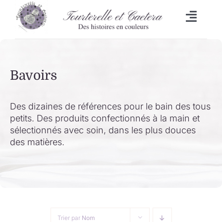
Passer
au
Toggl
contenu
Naviga
Accueil
Bavoirs
L’heure du bain
Lingettes
Des dizaines de références pour le bain des tous
petits. Des produits confectionnés à la main et
sélectionnés avec soin, dans les plus douces
Bavoirs
des matières.
Malle aux trésors
Set de table/Essuie-tout
Trier par
Nom