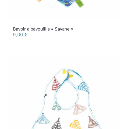
Bavoir à bavouillis « Savane »
9,00
€